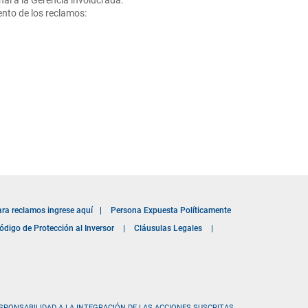
nal a la Gerencia involucrada.
ento de los reclamos:
ara reclamos ingrese aquí
|
Persona Expuesta Políticamente
ódigo de Protección al Inversor
|
Cláusulas Legales
|
SPONSABILIDAD A LA INTEGRACIÓN DE LAS ACCIONES SUSCRITAS