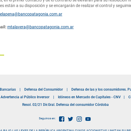
, en el primer contacto y de lo contrario se elevarán para su resolución fi
 están a su disposición y se encargarán de realizar el control y seguimi
elapena@bancopatagonia.com.ar
ail:
mtalavera@bancopatagonia.com.ar
 Bancarias
|
Defensa del Consumidor
|
Defensa de las y los consumidores. P
Advertencia al Público Inversor
|
Idóneos en Mercado de Capitales - CNV
|
C
Resol. 02/21 Dir.Gral. Defensa del consumidor Córdoba
Seguinos en:
A BAJO LAS LEYES DE LA REPÚBLICA ARGENTINA CUYOS ACCIONISTAS LIMITAN SU RE