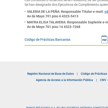
Las consultas o reclamos serán resueltos, de ser posibles
Se han designado dos Ejecutivos de Cumplimiento quienes
VALERIA DE LA PEÑA: Responsable Titular e-mail:
vd
Av de Mayo 701 piso 6 4323-5413
MAYRA ELISA TALAVERA: Responsable Suplente e-m
Av de Mayo 701 piso 14 4323-7268
Código de Prácticas Bancarias
Registro Nacional de Base de Datos
|
Código de Prácticas
Agencia de Acceso a la Información Pública
|
CNV - 
BANCO PATAGONIA S.A. ES UNA SOCIEDAD ANÓNIMA CONSTITUID