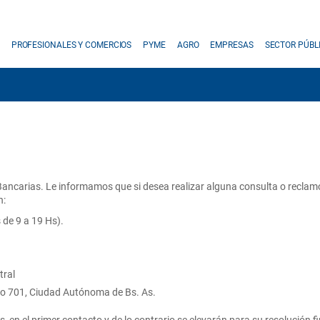
PROFESIONALES Y COMERCIOS
PYME
AGRO
EMPRESAS
SECTOR PÚBL
ancarias. Le informamos que si desea realizar alguna consulta o reclamo
n:
 de 9 a 19 Hs).
tral
yo 701, Ciudad Autónoma de Bs. As.