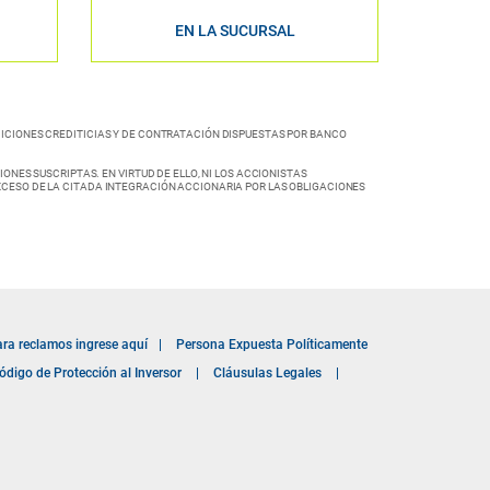
EN LA SUCURSAL
DICIONES CREDITICIAS Y DE CONTRATACIÓN DISPUESTAS POR BANCO
ONES SUSCRIPTAS. EN VIRTUD DE ELLO, NI LOS ACCIONISTAS
XCESO DE LA CITADA INTEGRACIÓN ACCIONARIA POR LAS OBLIGACIONES
ara reclamos ingrese aquí
|
Persona Expuesta Políticamente
ódigo de Protección al Inversor
|
Cláusulas Legales
|