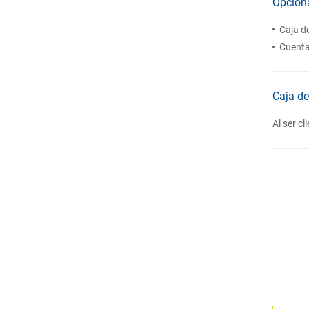
Opcion
Caja d
Cuenta
Caja de
Al ser c