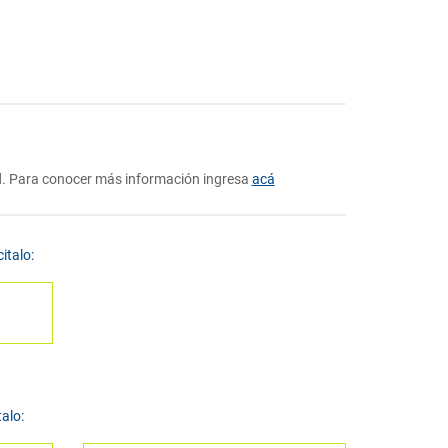
ad. Para conocer más información ingresa
acá
italo:
talo: