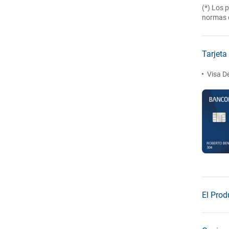
(*) Los 
normas d
Tarjeta
Visa Dé
El Prod