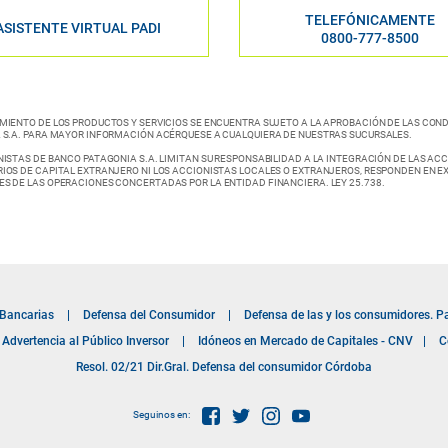
TELEFÓNICAMENTE
ASISTENTE VIRTUAL PADI
0800-777-8500
MIENTO DE LOS PRODUCTOS Y SERVICIOS SE ENCUENTRA SUJETO A LA APROBACIÓN DE LAS CON
 S.A. PARA MAYOR INFORMACIÓN ACÉRQUESE A CUALQUIERA DE NUESTRAS SUCURSALES.
ISTAS DE BANCO PATAGONIA S.A. LIMITAN SU RESPONSABILIDAD A LA INTEGRACIÓN DE LAS ACCI
IOS DE CAPITAL EXTRANJERO NI LOS ACCIONISTAS LOCALES O EXTRANJEROS, RESPONDEN EN E
S DE LAS OPERACIONES CONCERTADAS POR LA ENTIDAD FINANCIERA. LEY 25.738.
 Bancarias
|
Defensa del Consumidor
|
Defensa de las y los consumidores. P
Advertencia al Público Inversor
|
Idóneos en Mercado de Capitales - CNV
|
C
Resol. 02/21 Dir.Gral. Defensa del consumidor Córdoba
Seguinos en: