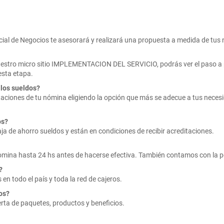
cial de Negocios te asesorará y realizará una propuesta a medida de tus
nuestro micro sitio IMPLEMENTACION DEL SERVICIO, podrás ver el paso a
esta etapa.
 los sueldos?
itaciones de tu nómina eligiendo la opción que más se adecue a tus nec
os?
ja de ahorro sueldos y están en condiciones de recibir acreditaciones.
omina hasta 24 hs antes de hacerse efectiva. También contamos con la po
?
en todo el país y toda la red de cajeros.
os?
ferta de paquetes, productos y beneficios.