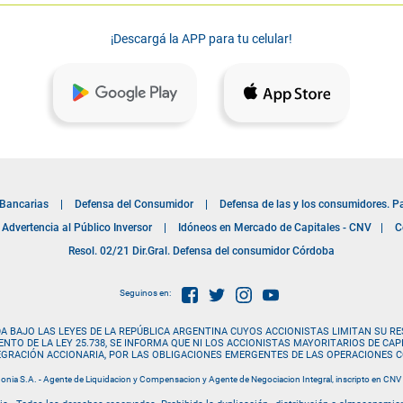
¡Descargá la APP para tu celular!
 Bancarias
|
Defensa del Consumidor
|
Defensa de las y los consumidores. P
Advertencia al Público Inversor
|
Idóneos en Mercado de Capitales - CNV
|
C
Resol. 02/21 Dir.Gral. Defensa del consumidor Córdoba
Seguinos en:
A BAJO LAS LEYES DE LA REPÚBLICA ARGENTINA CUYOS ACCIONISTAS LIMITAN SU RE
MIENTO DE LA LEY 25.738, SE INFORMA QUE NI LOS ACCIONISTAS MAYORITARIOS DE C
TEGRACIÓN ACCIONARIA, POR LAS OBLIGACIONES EMERGENTES DE LAS OPERACIONES C
nia S.A. - Agente de Liquidacion y Compensacion y Agente de Negociacion Integral, inscripto en CNV 