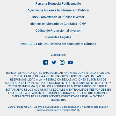
Persona Expuesta Políticamente
Agencia de Acceso a la Información Pública
CNV - Advertencia al Público Inversor
Idóneos en Mercado de Capitales - CNV
Código de Protección al Inversor
Cláusulas Legales
Resol. 02/21 Dir.Gral. Defensa del consumidor Córdoba
Seguinos en:
BANCO PATAGONIA S.A. ES UNA SOCIEDAD ANÓNIMA CONSTITUIDA BAJO LAS
LEYES DE LA REPÚBLICA ARGENTINA CUYOS ACCIONISTAS LIMITAN SU
RESPONSABILIDAD A LA INTEGRACIÓN DE LAS ACCIONES SUSCRITAS DE
ACUERDO A LA LEY 19.550. POR CONSIGUIENTE, Y EN CUMPLIMIENTO DE LA LEY
25.738, SE INFORMA QUE NI LOS ACCIONISTAS MAYORITARIOS DE CAPITAL
EXTRANJERO NI LOS ACCIONISTAS LOCALES O EXTRANJEROS RESPONDEN, EN
EXCESO DE LA CITADA INTEGRACIÓN ACCIONARIA, POR LAS OBLIGACIONES
EMERGENTES DE LAS OPERACIONES CONCERTADAS POR LA ENTIDAD
FINANCIERA.
Banco Patagonia S.A. - Agente de Liquidacion y Compensacion y Agente de Negociacion
Integral, inscripto en CNV bajo el N° 66