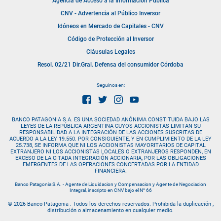
Agencia de Acceso a la Información Pública
CNV - Advertencia al Público Inversor
Idóneos en Mercado de Capitales - CNV
Código de Protección al Inversor
Cláusulas Legales
Resol. 02/21 Dir.Gral. Defensa del consumidor Córdoba
Seguinos en:
BANCO PATAGONIA S.A. ES UNA SOCIEDAD ANÓNIMA CONSTITUIDA BAJO LAS
LEYES DE LA REPÚBLICA ARGENTINA CUYOS ACCIONISTAS LIMITAN SU
RESPONSABILIDAD A LA INTEGRACIÓN DE LAS ACCIONES SUSCRITAS DE
ACUERDO A LA LEY 19.550. POR CONSIGUIENTE, Y EN CUMPLIMIENTO DE LA LEY
25.738, SE INFORMA QUE NI LOS ACCIONISTAS MAYORITARIOS DE CAPITAL
EXTRANJERO NI LOS ACCIONISTAS LOCALES O EXTRANJEROS RESPONDEN, EN
EXCESO DE LA CITADA INTEGRACIÓN ACCIONARIA, POR LAS OBLIGACIONES
EMERGENTES DE LAS OPERACIONES CONCERTADAS POR LA ENTIDAD
FINANCIERA.
Banco Patagonia S.A. - Agente de Liquidacion y Compensacion y Agente de Negociacion
Integral, inscripto en CNV bajo el N° 66
© 2026 Banco Patagonia . Todos los derechos reservados. Prohibida la duplicación ,
distribución o almacenamiento en cualquier medio.