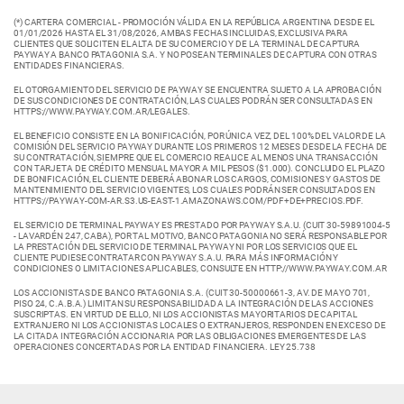
(*) CARTERA COMERCIAL - PROMOCIÓN VÁLIDA EN LA REPÚBLICA ARGENTINA DESDE EL
01/01/2026 HASTA EL 31/08/2026, AMBAS FECHAS INCLUIDAS, EXCLUSIVA PARA
CLIENTES QUE SOLICITEN EL ALTA DE SU COMERCIO Y DE LA TERMINAL DE CAPTURA
PAYWAY A BANCO PATAGONIA S.A. Y NO POSEAN TERMINALES DE CAPTURA CON OTRAS
ENTIDADES FINANCIERAS.
EL OTORGAMIENTO DEL SERVICIO DE PAYWAY SE ENCUENTRA SUJETO A LA APROBACIÓN
DE SUS CONDICIONES DE CONTRATACIÓN, LAS CUALES PODRÁN SER CONSULTADAS EN
HTTPS://WWW.PAYWAY.COM.AR/LEGALES.
EL BENEFICIO CONSISTE EN LA BONIFICACIÓN, POR ÚNICA VEZ, DEL 100% DEL VALOR DE LA
COMISIÓN DEL SERVICIO PAYWAY DURANTE LOS PRIMEROS 12 MESES DESDE LA FECHA DE
SU CONTRATACIÓN, SIEMPRE QUE EL COMERCIO REALICE AL MENOS UNA TRANSACCIÓN
CON TARJETA DE CRÉDITO MENSUAL MAYOR A MIL PESOS ($1.000). CONCLUIDO EL PLAZO
DE BONIFICACIÓN, EL CLIENTE DEBERÁ ABONAR LOS CARGOS, COMISIONES Y GASTOS DE
MANTENIMIENTO DEL SERVICIO VIGENTES, LOS CUALES PODRÁN SER CONSULTADOS EN
HTTPS://PAYWAY-COM-AR.S3.US-EAST-1.AMAZONAWS.COM/PDF+DE+PRECIOS.PDF.
EL SERVICIO DE TERMINAL PAYWAY ES PRESTADO POR PAYWAY S.A.U. (CUIT 30-59891004-5
- LAVARDÉN 247, CABA), POR TAL MOTIVO, BANCO PATAGONIA NO SERÁ RESPONSABLE POR
LA PRESTACIÓN DEL SERVICIO DE TERMINAL PAYWAY NI POR LOS SERVICIOS QUE EL
CLIENTE PUDIESE CONTRATAR CON PAYWAY S.A.U. PARA MÁS INFORMACIÓN Y
CONDICIONES O LIMITACIONES APLICABLES, CONSULTE EN HTTP://WWW.PAYWAY.COM.AR
LOS ACCIONISTAS DE BANCO PATAGONIA S.A. (CUIT 30-50000661-3, AV. DE MAYO 701,
PISO 24, C.A.B.A.) LIMITAN SU RESPONSABILIDAD A LA INTEGRACIÓN DE LAS ACCIONES
SUSCRIPTAS. EN VIRTUD DE ELLO, NI LOS ACCIONISTAS MAYORITARIOS DE CAPITAL
EXTRANJERO NI LOS ACCIONISTAS LOCALES O EXTRANJEROS, RESPONDEN EN EXCESO DE
LA CITADA INTEGRACIÓN ACCIONARIA POR LAS OBLIGACIONES EMERGENTES DE LAS
OPERACIONES CONCERTADAS POR LA ENTIDAD FINANCIERA. LEY 25.738