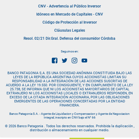
CNV - Advertencia al Público Inversor
Idóneos en Mercado de Capitales - CNV
Código de Protección al Inversor
Cláusulas Legales
Resol. 02/21 Dir.Gral. Defensa del consumidor Córdoba
Seguinos en:
BANCO PATAGONIA S.A. ES UNA SOCIEDAD ANÓNIMA CONSTITUIDA BAJO LAS
LEYES DE LA REPÚBLICA ARGENTINA CUYOS ACCIONISTAS LIMITAN SU
RESPONSABILIDAD A LA INTEGRACIÓN DE LAS ACCIONES SUSCRITAS DE
ACUERDO A LA LEY 19.550. POR CONSIGUIENTE, Y EN CUMPLIMIENTO DE LA LEY
25.738, SE INFORMA QUE NI LOS ACCIONISTAS MAYORITARIOS DE CAPITAL
EXTRANJERO NI LOS ACCIONISTAS LOCALES O EXTRANJEROS RESPONDEN, EN
EXCESO DE LA CITADA INTEGRACIÓN ACCIONARIA, POR LAS OBLIGACIONES
EMERGENTES DE LAS OPERACIONES CONCERTADAS POR LA ENTIDAD
FINANCIERA.
Banco Patagonia S.A. - Agente de Liquidacion y Compensacion y Agente de Negociacion
Integral, inscripto en CNV bajo el N° 66
© 2026 Banco Patagonia . Todos los derechos reservados. Prohibida la duplicación ,
distribución o almacenamiento en cualquier medio.