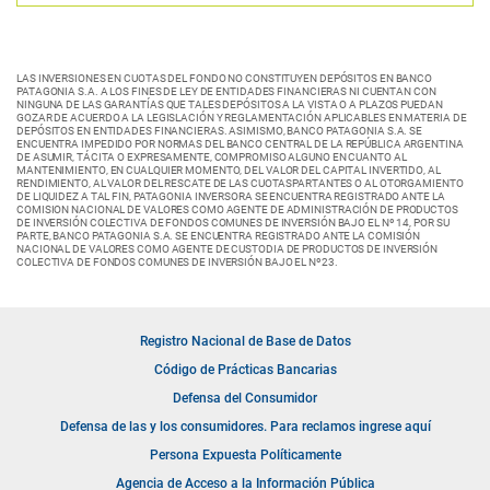
LAS INVERSIONES EN CUOTAS DEL FONDO NO CONSTITUYEN DEPÓSITOS EN BANCO
PATAGONIA S.A. A LOS FINES DE LEY DE ENTIDADES FINANCIERAS NI CUENTAN CON
NINGUNA DE LAS GARANTÍAS QUE TALES DEPÓSITOS A LA VISTA O A PLAZOS PUEDAN
GOZAR DE ACUERDO A LA LEGISLACIÓN Y REGLAMENTACIÓN APLICABLES EN MATERIA DE
DEPÓSITOS EN ENTIDADES FINANCIERAS. ASIMISMO, BANCO PATAGONIA S.A. SE
ENCUENTRA IMPEDIDO POR NORMAS DEL BANCO CENTRAL DE LA REPÚBLICA ARGENTINA
DE ASUMIR, TÁCITA O EXPRESAMENTE, COMPROMISO ALGUNO EN CUANTO AL
MANTENIMIENTO, EN CUALQUIER MOMENTO, DEL VALOR DEL CAPITAL INVERTIDO, AL
RENDIMIENTO, AL VALOR DEL RESCATE DE LAS CUOTASPARTANTES O AL OTORGAMIENTO
DE LIQUIDEZ A TAL FIN, PATAGONIA INVERSORA SE ENCUENTRA REGISTRADO ANTE LA
COMISION NACIONAL DE VALORES COMO AGENTE DE ADMINISTRACIÓN DE PRODUCTOS
DE INVERSIÓN COLECTIVA DE FONDOS COMUNES DE INVERSIÓN BAJO EL Nº 14, POR SU
PARTE, BANCO PATAGONIA S.A. SE ENCUENTRA REGISTRADO ANTE LA COMISIÓN
NACIONAL DE VALORES COMO AGENTE DE CUSTODIA DE PRODUCTOS DE INVERSIÓN
COLECTIVA DE FONDOS COMUNES DE INVERSIÓN BAJO EL Nº23.
Registro Nacional de Base de Datos
Código de Prácticas Bancarias
Defensa del Consumidor
Defensa de las y los consumidores. Para reclamos ingrese aquí
Persona Expuesta Políticamente
Agencia de Acceso a la Información Pública