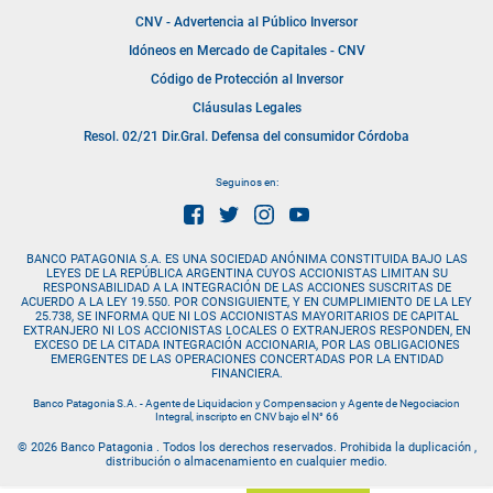
CNV - Advertencia al Público Inversor
Idóneos en Mercado de Capitales - CNV
Código de Protección al Inversor
Cláusulas Legales
Resol. 02/21 Dir.Gral. Defensa del consumidor Córdoba
Seguinos en:
BANCO PATAGONIA S.A. ES UNA SOCIEDAD ANÓNIMA CONSTITUIDA BAJO LAS
LEYES DE LA REPÚBLICA ARGENTINA CUYOS ACCIONISTAS LIMITAN SU
RESPONSABILIDAD A LA INTEGRACIÓN DE LAS ACCIONES SUSCRITAS DE
ACUERDO A LA LEY 19.550. POR CONSIGUIENTE, Y EN CUMPLIMIENTO DE LA LEY
25.738, SE INFORMA QUE NI LOS ACCIONISTAS MAYORITARIOS DE CAPITAL
EXTRANJERO NI LOS ACCIONISTAS LOCALES O EXTRANJEROS RESPONDEN, EN
EXCESO DE LA CITADA INTEGRACIÓN ACCIONARIA, POR LAS OBLIGACIONES
EMERGENTES DE LAS OPERACIONES CONCERTADAS POR LA ENTIDAD
FINANCIERA.
Banco Patagonia S.A. - Agente de Liquidacion y Compensacion y Agente de Negociacion
Integral, inscripto en CNV bajo el N° 66
© 2026 Banco Patagonia . Todos los derechos reservados. Prohibida la duplicación ,
distribución o almacenamiento en cualquier medio.