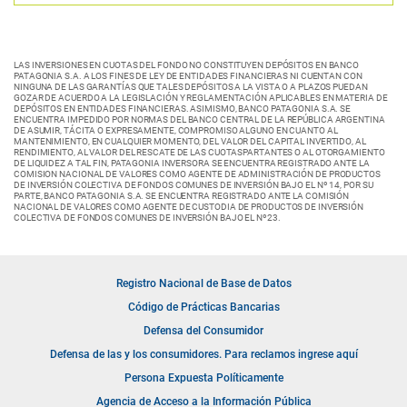
LAS INVERSIONES EN CUOTAS DEL FONDO NO CONSTITUYEN DEPÓSITOS EN BANCO
PATAGONIA S.A. A LOS FINES DE LEY DE ENTIDADES FINANCIERAS NI CUENTAN CON
NINGUNA DE LAS GARANTÍAS QUE TALES DEPÓSITOS A LA VISTA O A PLAZOS PUEDAN
GOZAR DE ACUERDO A LA LEGISLACIÓN Y REGLAMENTACIÓN APLICABLES EN MATERIA DE
DEPÓSITOS EN ENTIDADES FINANCIERAS. ASIMISMO, BANCO PATAGONIA S.A. SE
ENCUENTRA IMPEDIDO POR NORMAS DEL BANCO CENTRAL DE LA REPÚBLICA ARGENTINA
DE ASUMIR, TÁCITA O EXPRESAMENTE, COMPROMISO ALGUNO EN CUANTO AL
MANTENIMIENTO, EN CUALQUIER MOMENTO, DEL VALOR DEL CAPITAL INVERTIDO, AL
RENDIMIENTO, AL VALOR DEL RESCATE DE LAS CUOTASPARTANTES O AL OTORGAMIENTO
DE LIQUIDEZ A TAL FIN, PATAGONIA INVERSORA SE ENCUENTRA REGISTRADO ANTE LA
COMISION NACIONAL DE VALORES COMO AGENTE DE ADMINISTRACIÓN DE PRODUCTOS
DE INVERSIÓN COLECTIVA DE FONDOS COMUNES DE INVERSIÓN BAJO EL Nº 14, POR SU
PARTE, BANCO PATAGONIA S.A. SE ENCUENTRA REGISTRADO ANTE LA COMISIÓN
NACIONAL DE VALORES COMO AGENTE DE CUSTODIA DE PRODUCTOS DE INVERSIÓN
COLECTIVA DE FONDOS COMUNES DE INVERSIÓN BAJO EL Nº23.
Registro Nacional de Base de Datos
Código de Prácticas Bancarias
Defensa del Consumidor
Defensa de las y los consumidores. Para reclamos ingrese aquí
Persona Expuesta Políticamente
Agencia de Acceso a la Información Pública