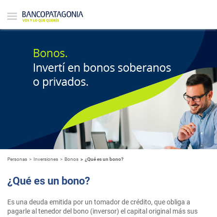
Personas
Inversiones
Bonos
¿Qué es un bono?
¿Qué es un bono?
Es una deuda emitida por un tomador de crédito, que obliga a
pagarle al tenedor del bono (inversor) el capital original más sus