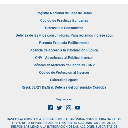
Registro Nacional de Base de Datos
Código de Prácticas Bancarias
Defensa del Consumidor
Defensa de las y los consumidores. Para reclamos ingrese aquí
Persona Expuesta Políticamente
Agencia de Acceso a la Información Pública
CNV - Advertencia al Público Inversor
Idóneos en Mercado de Capitales - CNV
Código de Protección al Inversor
Cláusulas Legales
Resol. 02/21 Dir.Gral. Defensa del consumidor Córdoba
Seguinos en:
BANCO PATAGONIA S.A. ES UNA SOCIEDAD ANÓNIMA CONSTITUIDA BAJO LAS
LEYES DE LA REPÚBLICA ARGENTINA CUYOS ACCIONISTAS LIMITAN SU
RESPONSABILIDAD A LA INTEGRACIÓN DE LAS ACCIONES SUSCRITAS DE