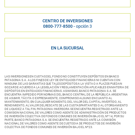
CENTRO DE INVERSIONES
0800-777-8500 -
opción 3
EN LA SUCURSAL
LAS INVERSIONES EN CUOTAS DEL FONDO NO CONSTITUYEN DEPÓSITOS EN BANCO
PATAGONIA S.A. A LOS FINES DE LEY DE ENTIDADES FINANCIERAS NI CUENTAN CON
NINGUNA DE LAS GARANTÍAS QUE TALES DEPÓSITOS A LA VISTA O A PLAZOS PUEDAN
GOZAR DE ACUERDO A LA LEGISLACIÓN Y REGLAMENTACIÓN APLICABLES EN MATERIA DE
DEPÓSITOS EN ENTIDADES FINANCIERAS. ASIMISMO, BANCO PATAGONIA S.A. SE
ENCUENTRA IMPEDIDO POR NORMAS DEL BANCO CENTRAL DE LA REPÚBLICA ARGENTINA
DE ASUMIR, TÁCITA O EXPRESAMENTE, COMPROMISO ALGUNO EN CUANTO AL
MANTENIMIENTO, EN CUALQUIER MOMENTO, DEL VALOR DEL CAPITAL INVERTIDO, AL
RENDIMIENTO, AL VALOR DEL RESCATE DE LAS CUOTASPARTANTES O AL OTORGAMIENTO
DE LIQUIDEZ A TAL FIN, PATAGONIA INVERSORA SE ENCUENTRA REGISTRADO ANTE LA
COMISION NACIONAL DE VALORES COMO AGENTE DE ADMINISTRACIÓN DE PRODUCTOS
DE INVERSIÓN COLECTIVA DE FONDOS COMUNES DE INVERSIÓN BAJO EL Nº 14, POR SU
PARTE, BANCO PATAGONIA S.A. SE ENCUENTRA REGISTRADO ANTE LA COMISIÓN
NACIONAL DE VALORES COMO AGENTE DE CUSTODIA DE PRODUCTOS DE INVERSIÓN
COLECTIVA DE FONDOS COMUNES DE INVERSIÓN BAJO EL Nº23.